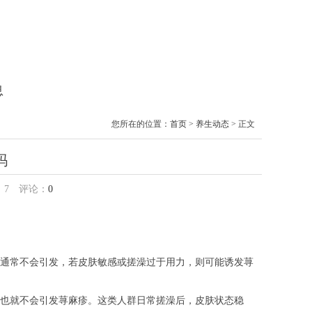
息
您所在的位置：
首页
>
养生动态
> 正文
吗
：
7
评论：
0
通常不会引发，若皮肤敏感或搓澡过于用力，则可能诱发荨
也就不会引发荨麻疹。这类人群日常搓澡后，皮肤状态稳