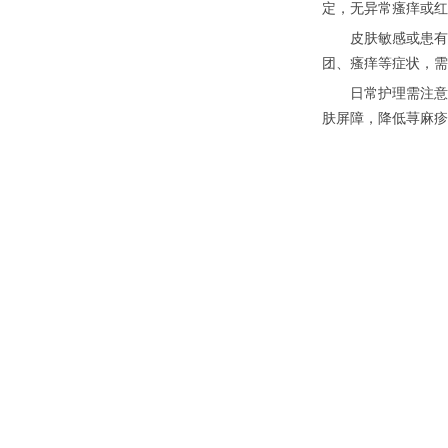
定，无异常瘙痒或红
皮肤敏感或患有皮
团、瘙痒等症状，需
日常护理需注意选用
肤屏障，降低荨麻疹
参考资料：
[1]冯婉华.慢性
标签：
上一篇：
得了癣会痒吗
下一篇：
带状疱疹潜伏
评论信息
我要评论