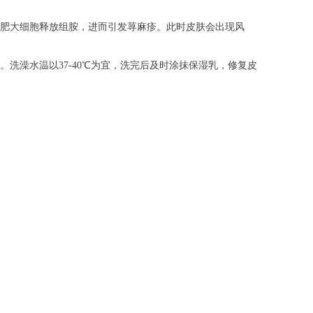
肥大细胞释放组胺，进而引发荨麻疹。此时皮肤会出现风
澡水温以37-40℃为宜，洗完后及时涂抹保湿乳，修复皮