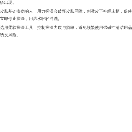
疹出现。
肤基础疾病的人，用力搓澡会破坏皮肤屏障，刺激皮下神经末梢，促使
立即停止搓澡，用温水轻轻冲洗。
柔软搓澡工具，控制搓澡力度与频率，避免频繁使用强碱性清洁用品。洗
诱发风险。
荨麻疹的防治之道[J].药物与人,2025,(10):32-34.
期会传染吗