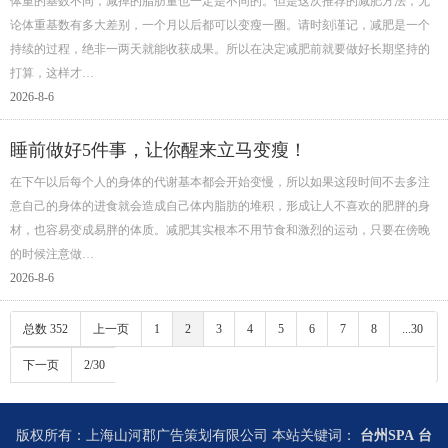
体重的基数不同，减掉的脂肪量也一定是不同的。但是这次推荐的减肥方法，无
论体重基数有多大差别，一个月以后都可以变瘦一圈。请时刻谨记，减肥是一个
持续的过程，绝非一两天就能收获成果。所以在决定减肥前就要做好长期坚持的
打算，这样才…
2026-8-6
睡前做好5件事，让你醒来立马变瘦！
在下午以后每个人的身体的代谢基本都会开始变慢，所以如果这段时间不去多注
意自己的身体的进食就会造成自己体内脂肪的堆积，形成让人不喜欢的肥胖的身
材，也容易变成易胖的体质。减肥其实根本不用节食和激烈的运动，只要在傍晚
的时候注意做…
2026-8-6
总数 352
上一页
1
2
3
4
5
6
7
8
...30
下一页
2/30
版权所有：上海山河郡广告策划有限公司 本站关键词：
台州SPA
台