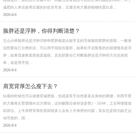
减肥的人来说食用豆腐的好处非常多。豆腐含有大量的植物性蛋白质…
2026-8-6
脸胖还是浮肿，你得判断清楚？
怎么分辨脸胖还是浮肿浮肿和肥胖都是比较常见的导致脸部肥胖的原因，一般来
说想要自己分辨的话，可以用手指按压脸部，如果松手后恢复的比较缓慢就是浮
肿，如果迅速恢复那就是脂肪。其实想要自己判断脸胖还是浮肿的方式也很简
单，就是用手指…
2026-8-6
肩宽背厚怎么瘦下去？
站着的时候也可以做瘦背减肥操，也就是双手自然垂直在身体的两侧，利用手臂
的力量将左臂缓慢向后方摆动，达到极限后保持该姿势2－3分钟，之后再慢慢放
回原位。上半身胖背厚的原因很多人会有上半身胖的问题，其实也是因为缺乏运
动导致的，因…
2026-8-6