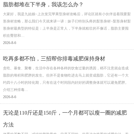
脂肪都堆在下半身，我该怎么办？
大家好，我是九姑娘~上次发完苹果型身材攻略后，评论区就有小伙伴追着我要梨
形身材攻略，那么我们今天就来讲一讲：妹子们特别头疼的梨形身材~梨形身材梨
形身材最典型的特征是：上半身是正常人，下半身就粗壮的不像话，脂肪主要囤
积在臀部和…
2026-8-6
吃再多都不怕，三招帮你排毒减肥保持身材
贪吃、暴食、聚餐，生活中存在各种各样的饮食过量的诱因，稍不注意就会造成
脂肪的堆积和肥胖的发生。但并不是食物吃进去马上就变成脂肪，它还有一个大
约四十八小时的转化期，只有在这个时间段内好好的调整身体就可以避免肥胖。
介绍三种排毒…
2026-8-6
无论是110斤还是150斤，一个月都可以瘦一圈的减肥
方法