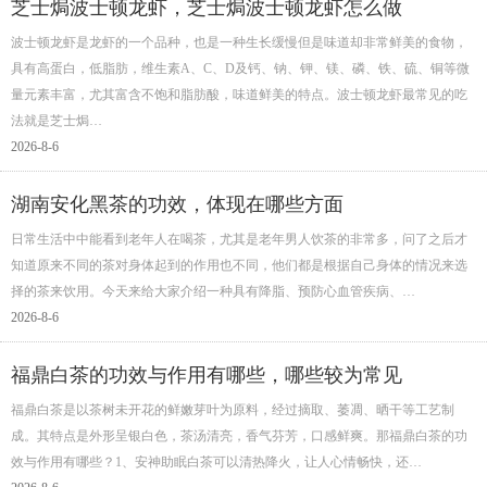
芝士焗波士顿龙虾，芝士焗波士顿龙虾怎么做
波士顿龙虾是龙虾的一个品种，也是一种生长缓慢但是味道却非常鲜美的食物，
具有高蛋白，低脂肪，维生素A、C、D及钙、钠、钾、镁、磷、铁、硫、铜等微
量元素丰富，尤其富含不饱和脂肪酸，味道鲜美的特点。波士顿龙虾最常见的吃
法就是芝士焗…
2026-8-6
湖南安化黑茶的功效，体现在哪些方面
日常生活中中能看到老年人在喝茶，尤其是老年男人饮茶的非常多，问了之后才
知道原来不同的茶对身体起到的作用也不同，他们都是根据自己身体的情况来选
择的茶来饮用。今天来给大家介绍一种具有降脂、预防心血管疾病、…
2026-8-6
福鼎白茶的功效与作用有哪些，哪些较为常见
福鼎白茶是以茶树未开花的鲜嫩芽叶为原料，经过摘取、萎凋、晒干等工艺制
成。其特点是外形呈银白色，茶汤清亮，香气芬芳，口感鲜爽。那福鼎白茶的功
效与作用有哪些？1、安神助眠白茶可以清热降火，让人心情畅快，还…